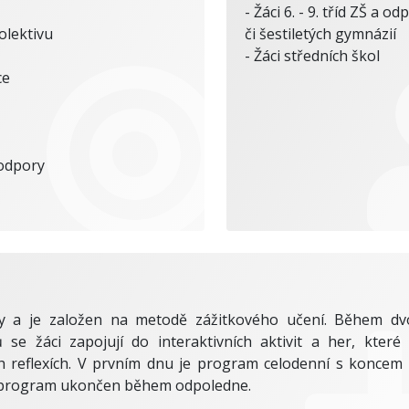
- Žáci 6. - 9. tříd ZŠ a o
olektivu
či šestiletých gymnázií
- Žáci středních škol
ce
podpory
ry a je založen na metodě zážitkového učení. Během dv
se žáci zapojují do interaktivních aktivit a her, které
ch reflexích. V prvním dnu je program celodenní s koncem
e program ukončen během odpoledne.