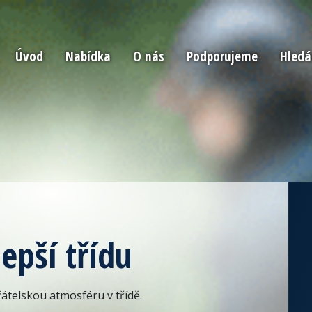
Úvod
Nabídka
O nás
Podporujeme
Hled
lepší třídu
řátelskou atmosféru v třídě.