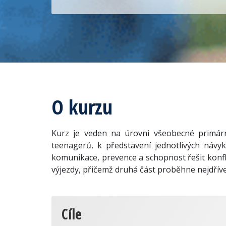
O kurzu
Kurz je veden na úrovni všeobecné primár
teenagerů, k představení jednotlivých návyků
komunikace, prevence a schopnost řešit konfl
výjezdy, přičemž druhá část proběhne nejdříve
Cíle