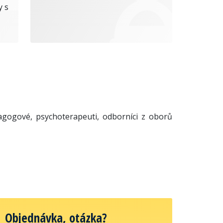
y s
agogové, psychoterapeuti, odborníci z oborů
Objednávka, otázka?