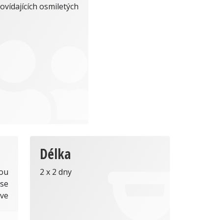
dpovídajících osmiletých
Délka
ou
2 x 2 dny
 se
 ve