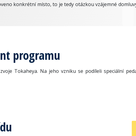
veno konkrétní místo, to je tedy otázkou vzájemné domluv
ant programu
voje Tokaheya. Na jeho vzniku se podíleli speciální ped
ídu